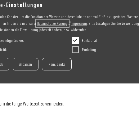
e-Einstellungen
nden Cookies, um die Funktion der Website und deren Inhalte optimal für Sie zu gestalten. Weitere
onen finden Sie in unserer
Datenschutzerklärung
//
Impressum
. Bitte bestätigen Sie die Verwendung
Sie können die Einwilligung jederzeit ändern, bzw. widerrufen.
twendige Cookies
Funktional
tistik
Marketing
 ok
Anpassen
Nein, danke
 um die lange Wartezeit zu vermeiden.