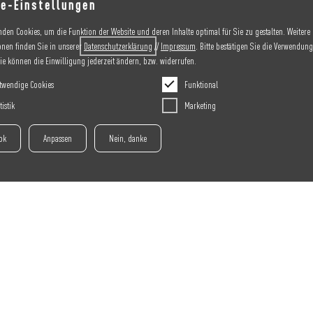
e-Einstellungen
nden Cookies, um die Funktion der Website und deren Inhalte optimal für Sie zu gestalten. Weitere
onen finden Sie in unserer
Datenschutzerklärung
//
Impressum
. Bitte bestätigen Sie die Verwendung
Sie können die Einwilligung jederzeit ändern, bzw. widerrufen.
twendige Cookies
Funktional
tistik
Marketing
 ok
Anpassen
Nein, danke